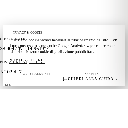
— PRIVACY & COOKIE
COORDINATE
Utilizziamo cookie tecnici necessari al funzionamento del sito. Con
il tuo consenso, usiamo anche Google Analytics 4 per capire come
38.4047°N · 14.9619°E
usi il sito. Nessun cookie di profilazione pubblicitaria.
PRIVACY
COOKIE
·
POSIZIONE NEL TOUR
N° 02 di 7
SOLO ESSENZIALI
ACCETTA
→
CHIEDI ALLA GUIDA
TEMA
Geotermia · Fanghi · Sentieri
← PRECEDENTE
Lipari