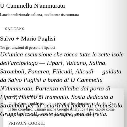
U Cammellu N'ammuratu
Lancia tradizionale eoliana, totalmente ristrutturata
— CAPITANO
Salvo + Mario Puglisi
Tre generazioni di pescatori liparoti
Un'unica escursione che tocca tutte le sette isole
dell'arcipelago — Lipari, Vulcano, Salina,
Stromboli, Panarea, Filicudi, Alicudi — guidata
da Salvo Puglisi a bordo di U Cammellu
N'Ammuratu. Partenza all'alba dal porto di
Lipari, ritorno al tramonto. Sosta dedicata a
— PRIVACY & COOKIE
Utilizziamo cookie tecnici necessari al funzionamento del sito. Con
Stromboli per la 'sciara del fuoco' al crepuscolo.
il tuo consenso, usiamo anche Google Analytics 4 per capire come
Gruppi piccoli, soste lunghe, mai di fretta.
usi il sito. Nessun cookie di profilazione pubblicitaria.
PRIVACY
COOKIE
·