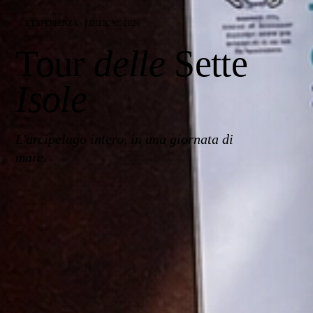
— L'ESPERIENZA · EDIZIONE 2026
Tour
delle
Sette
Isole
L'arcipelago intero, in una giornata di
mare.