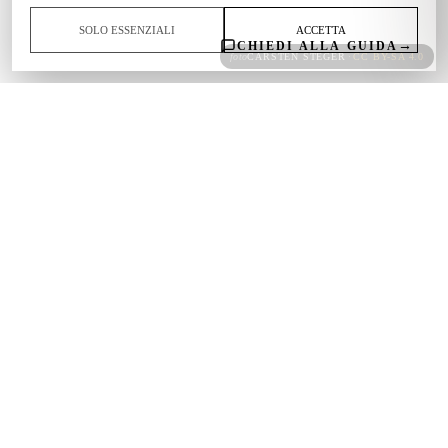
SOLO ESSENZIALI
ACCETTA
→
CHIEDI ALLA GUIDA
foto
CARSTEN STEGER
·
CC BY-SA 4.0
Un'esperienza autentica, lontana
dal turismo di massa, raccontata
da chi le Eolie le vive da sempre.
SINTESI DI 850+ RECENSIONI TRIPADVISOR
4.8/5
850+
N°
TRIPADVISOR
850+ RECENSIONI
Travelers' Choice 2026
#8 DI 83 ATTIVITÀ
ALL'APERTO A LIPARI